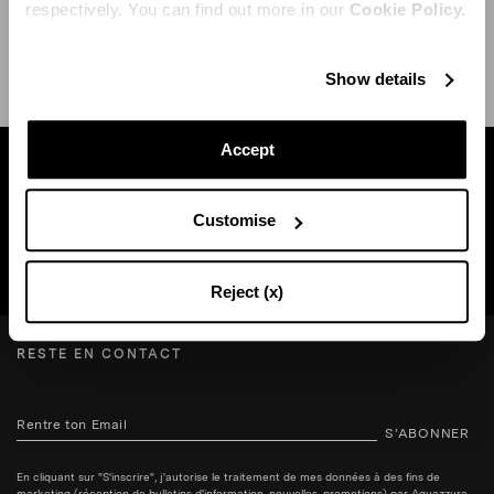
respectively. You can find out more in our
Cookie Policy.
EXPÉDITION ET RETOUR
AIDE
Show details
Accept
Trouvez une boutique près de chez vous
Customise
RECHERCHE BOUTIQUE
Reject (x)
RESTE EN CONTACT
S’ABONNER
En cliquant sur "S'inscrire", j'autorise le traitement de mes données à des fins de
marketing (réception de bulletins d'information, nouvelles, promotions) par Aquazzura