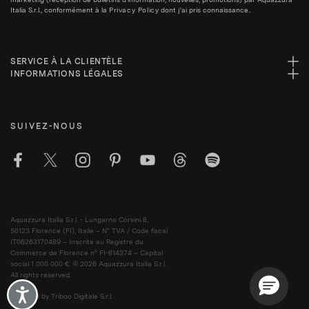
Italia S.r.l., conformément à la
Privacy Policy
dont j'ai pris connaissance..
SERVICE À LA CLIENTÈLE
INFORMATIONS LÉGALES
SUIVEZ-NOUS
Aquazzura Italia S.r.l. - Lungarno Corsini 8,
50123 Florence (FI), Italie – N° TVA / Code fiscal
IT06263170489 – Inscrite au Registre du
Commerce de Florence n° FI-614374 – Capital
social 1 000 000 €. © 2026 Aquazzura Italia S.r.l.
All rights reserved.
Accessibility
Powered by Triboo Digitale S.r.l.