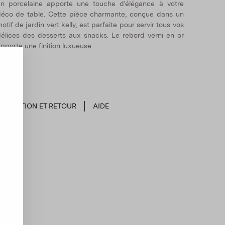
n porcelaine apporte une touche d'élégance à votre
éco de table. Cette pièce charmante, conçue dans un
otif de jardin vert kelly, est parfaite pour servir tous vos
élices des desserts aux snacks. Le rebord verni en or
pporte une finition luxueuse.
EXPÉDITION ET RETOUR
AIDE