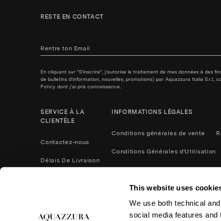
RESTE EN CONTACT
En cliquant sur "S'inscrire", j'autorise le traitement de mes données à des f
de bulletins d'information, nouvelles, promotions) par Aquazzura Italia S.r.l.
Policy
dont j'ai pris connaissance..
SERVICE À LA
INFORMATIONS LÉGALES
CLIENTÈLE
Conditions générales de vente
R
Contactez-nous
Conditions Générales d'Utilisation
Délais De Livraison
Politique de confidentialité
Méthodes De Paiement
This website uses cookie
Cookies
Contactez nous
We use both technical and,
Retours et remboursements
social media features and t
Entretien du Produit