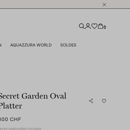
0
N
AQUAZZURA WORLD
SOLDES
Secret Garden Oval
Platter
300 CHF
axes applicables incluses