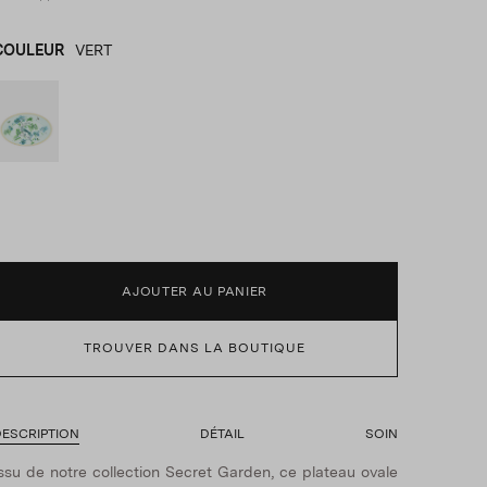
COULEUR
VERT
VERT
product_color_select_label
AJOUTER AU PANIER
TROUVER DANS LA BOUTIQUE
ESCRIPTION
DÉTAIL
SOIN
ssu de notre collection Secret Garden, ce plateau ovale