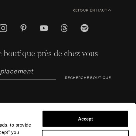
RETOUR EN HAUT
 boutique près de chez vous
RECHERCHE BOUTIQUE
Accept
ads, to provide
ccept" you
arno Corsini 8, 50123 Florence (FI), Italie – N° TVA /