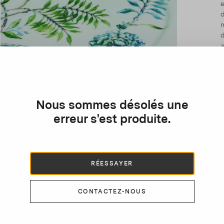
e
d
m
d
a
Nous sommes désolés une
erreur s'est produite.
RÉESSAYER
CONTACTEZ-NOUS