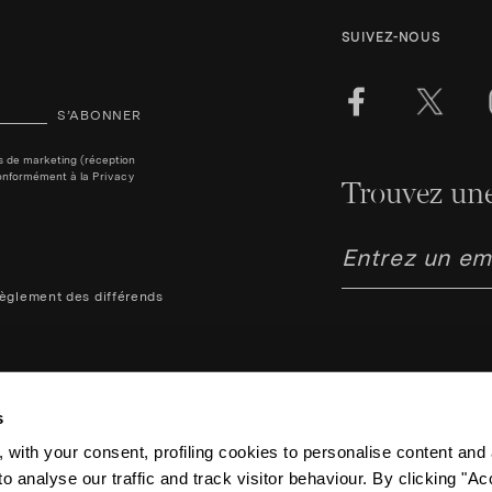
SUIVEZ-NOUS
S’ABONNER
ins de marketing (réception
, conformément à la
Privacy
Trouvez une
èglement des différends
s
 with your consent, profiling cookies to personalise content and 
o analyse our traffic and track visitor behaviour. By clicking "A
Aquazzura Italia S.r.l. - Lung