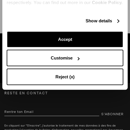
respectively. You can find out more in our
Cookie Policy.
EXPÉDITION ET RETOUR
AIDE
Show details
Accept
Trouvez une boutique près de chez vous
Customise
RECHERCHE BOUTIQUE
Reject (x)
RESTE EN CONTACT
S’ABONNER
En cliquant sur "S'inscrire", j'autorise le traitement de mes données à des fins de
marketing (réception de bulletins d'information, nouvelles, promotions) par Aquazzura