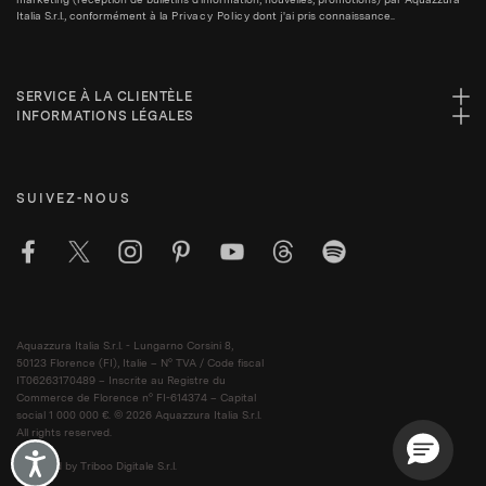
Italia S.r.l., conformément à la
Privacy Policy
dont j'ai pris connaissance..
SERVICE À LA CLIENTÈLE
INFORMATIONS LÉGALES
SUIVEZ-NOUS
Aquazzura Italia S.r.l. - Lungarno Corsini 8,
50123 Florence (FI), Italie – N° TVA / Code fiscal
IT06263170489 – Inscrite au Registre du
Commerce de Florence n° FI-614374 – Capital
social 1 000 000 €. © 2026 Aquazzura Italia S.r.l.
All rights reserved.
Accessibility
Powered by Triboo Digitale S.r.l.