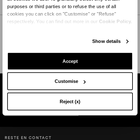
SOIN
purposes or third parties or to refuse the use of all
cookies you can click on "Customise" or "Refuse"
respectively. You can find out more in our
Cookie Policy.
Show details
EXPÉDITION ET RETOUR
AIDE
Accept
Customise
Trouvez une boutique près de chez vous
Reject (x)
RECHERCHE BOUTIQUE
RESTE EN CONTACT