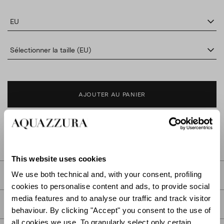
EU
Sélectionner la taille (EU)
AJOUTER AU PANIER
TROUVER DANS LA BOUTIQUE
This website uses cookies
We use both technical and, with your consent, profiling
DESCRIPTION
cookies to personalise content and ads, to provide social
media features and to analyse our traffic and track visitor
DÉTAIL
behaviour. By clicking "Accept" you consent to the use of
all cookies we use. To granularly select only certain