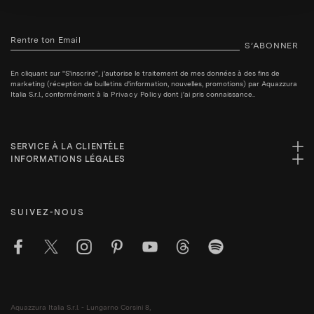
S’ABONNER
En cliquant sur "S'inscrire", j'autorise le traitement de mes données à des fins de
marketing (réception de bulletins d'information, nouvelles, promotions) par Aquazzura
Italia S.r.l., conformément à la
Privacy Policy
dont j'ai pris connaissance..
SERVICE À LA CLIENTÈLE
INFORMATIONS LÉGALES
SUIVEZ-NOUS
Aquazzura Italia S.r.l. - Lungarno Corsini 8,