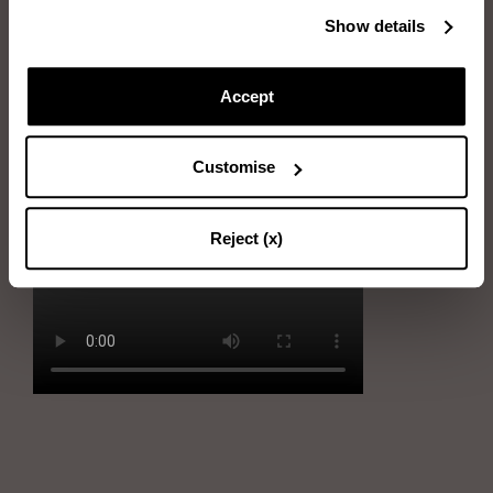
Show details
Articles dont vous aurez besoin: Eau, Éponge, Chiffon doux
Immerger l’éponge dans l’eau et l’essorer
Accept
Frotter doucement l’éponge sur le cuir
Sécher la chaussure avec le chiffon doux. Réaliser des mouvements
Customise
circulaires pour rendre le cuir brillant et homogène.
Reject (x)