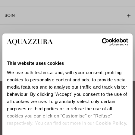
SOIN
EXPÉDITION ET RETOUR
AIDE
This website uses cookies
We use both technical and, with your consent, profiling
cookies to personalise content and ads, to provide social
media features and to analyse our traffic and track visitor
behaviour. By clicking "Accept" you consent to the use of
Comment prendre soin de vos chaussures
all cookies we use. To granularly select only certain
purposes or third parties or to refuse the use of all
Aquazzura.
cookies you can click on "Customise" or "Refuse"
respectively. You can find out more in our
Cookie Policy.
ÉPOUSSETAGE DU CUIR