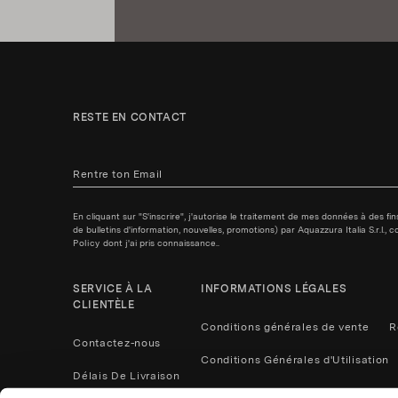
RESTE EN CONTACT
En cliquant sur "S'inscrire", j'autorise le traitement de mes données à des f
de bulletins d'information, nouvelles, promotions) par Aquazzura Italia S.r.l.
Policy
dont j'ai pris connaissance..
SERVICE À LA
INFORMATIONS LÉGALES
CLIENTÈLE
Conditions générales de vente
R
Contactez-nous
Conditions Générales d'Utilisation
Délais De Livraison
Politique de confidentialité