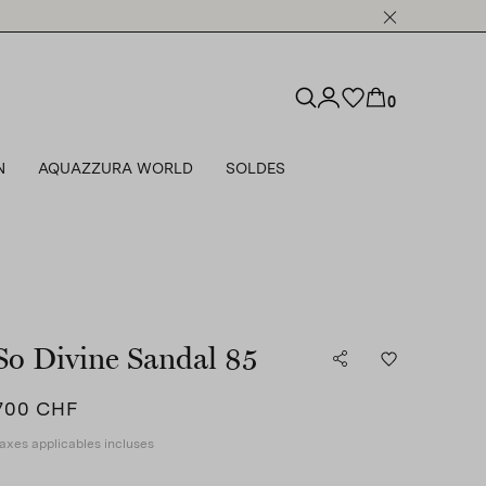
0
N
AQUAZZURA WORLD
SOLDES
So Divine Sandal 85
700 CHF
axes applicables incluses