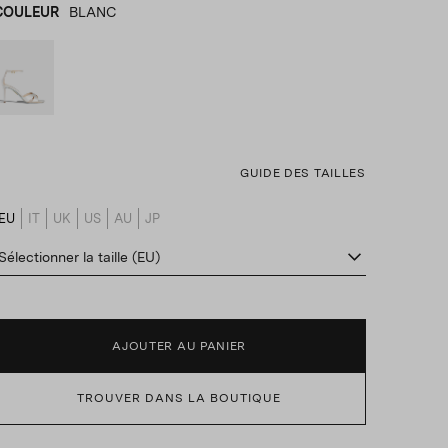
COULEUR
BLANC
BLANC
product_color_select_label
GUIDE DES TAILLES
EU
IT
UK
US
AU
JP
product_size_translation_select_label
Sélectionner la taille (EU)
AJOUTER AU PANIER
TROUVER DANS LA BOUTIQUE