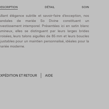
ESCRIPTION
DÉTAIL
SOIN
lliant élégance subtile et savoir-faire d’exception, nos
sandales de mariée So Divine constituent un
nvestissement intemporel. Présentées ici en satin blanc
umineux, elles se distinguent par leurs larges brides
roisées, leurs talons aiguilles de 85 mm et leurs boucles
justables pour un maintien personnalisé, idéales pour la
ariée moderne.
EXPÉDITION ET RETOUR
AIDE