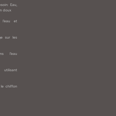
soin: Eau,
on doux
 l’eau et
ge sur les
ns l’eau
utilisant
le chiffon