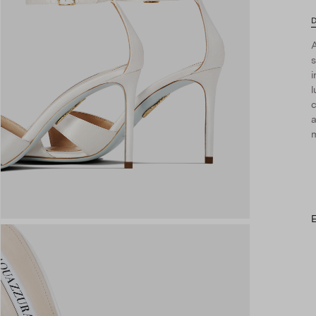
D
A
i
l
c
a
m