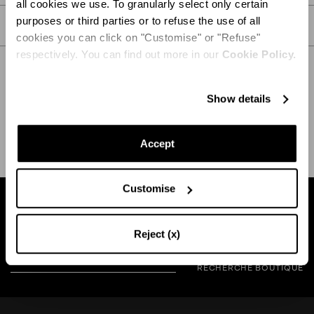
all cookies we use. To granularly select only certain
purposes or third parties or to refuse the use of all
SOIN
cookies you can click on "Customise" or "Refuse"
respectively. You can find out more in our
Cookie Policy.
Show details
EXPÉDITION ET RETOUR
AIDE
Accept
Customise
Trouvez une boutique près de chez vous
Reject (x)
RECHERCHE BOUTIQUE