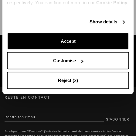
respectively. You can find out more in our
Cookie Policy.
EXPÉDITION ET RETOUR
AIDE
Show details
Accept
Trouvez une boutique près de chez vous
Customise
RECHERCHE BOUTIQUE
Reject (x)
RESTE EN CONTACT
S’ABONNER
En cliquant sur "S'inscrire", j'autorise le traitement de mes données à des fins de
marketing (réception de bulletins d'information, nouvelles, promotions) par Aquazzura