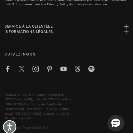
Italia S.r.l., conformément à la
Privacy Policy
dont j'ai pris connaissance..
SERVICE À LA CLIENTÈLE
INFORMATIONS LÉGALES
SUIVEZ-NOUS
Aquazzura Italia S.r.l. - Lungarno Corsini 8,
50123 Florence (FI), Italie – N° TVA / Code fiscal
IT06263170489 – Inscrite au Registre du
Commerce de Florence n° FI-614374 – Capital
social 1 000 000 €. © 2026 Aquazzura Italia S.r.l.
All rights reserved.
Accessibility
Powered by Triboo Digitale S.r.l.