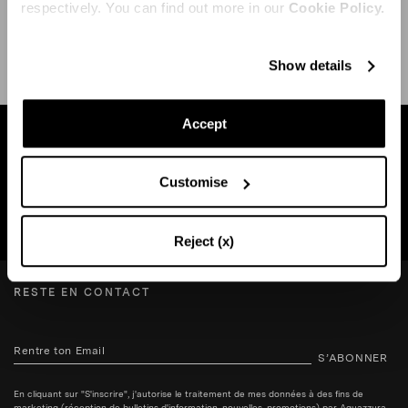
respectively. You can find out more in our
Cookie Policy.
EXPÉDITION ET RETOUR
AIDE
Show details
Accept
Trouvez une boutique près de chez vous
Customise
RECHERCHE BOUTIQUE
Reject (x)
RESTE EN CONTACT
S’ABONNER
En cliquant sur "S'inscrire", j'autorise le traitement de mes données à des fins de
marketing (réception de bulletins d'information, nouvelles, promotions) par Aquazzura