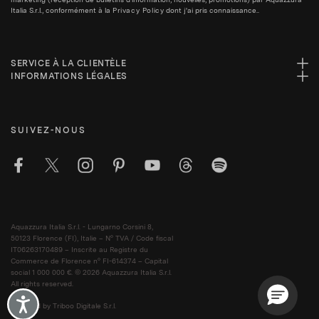
Italia S.r.l., conformément à la
Privacy Policy
dont j'ai pris connaissance..
SERVICE À LA CLIENTÈLE
INFORMATIONS LÉGALES
SUIVEZ-NOUS
Aquazzura Italia S.r.l. - Lungarno Corsini 8,
50123 Florence (FI), Italie – N° TVA / Code fiscal
IT06263170489 – Inscrite au Registre du
Commerce de Florence n° FI-614374 – Capital
social 1 000 000 €. © 2026 Aquazzura Italia S.r.l.
All rights reserved.
Accessibility
Powered by Triboo Digitale S.r.l.