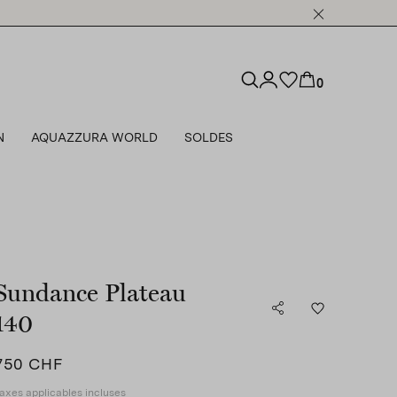
0
N
AQUAZZURA WORLD
SOLDES
Sundance Plateau
140
750 CHF
axes applicables incluses