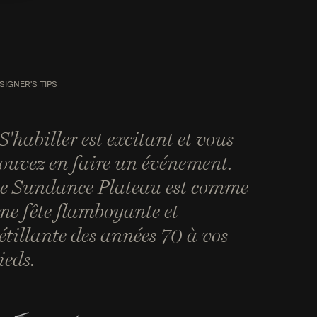
SIGNER'S TIPS
S'habiller est excitant et vous
ouvez en faire un événement.
e Sundance Plateau est comme
ne fête flamboyante et
étillante des années 70 à vos
ieds.