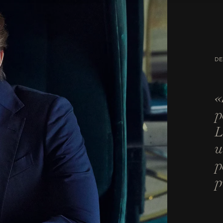
DE
«
p
L
u
p
p