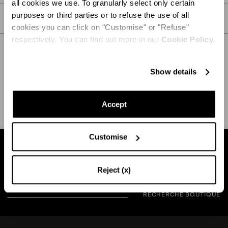
all cookies we use. To granularly select only certain
purposes or third parties or to refuse the use of all
SOIN
cookies you can click on "Customise" or "Refuse"
respectively. You can find out more in our
Cookie Policy.
Show details
EXPÉDITION ET RETOUR
AIDE
Accept
Customise
Trouvez une boutique près de chez vous
Reject (x)
RECHERCHE BOUTIQUE