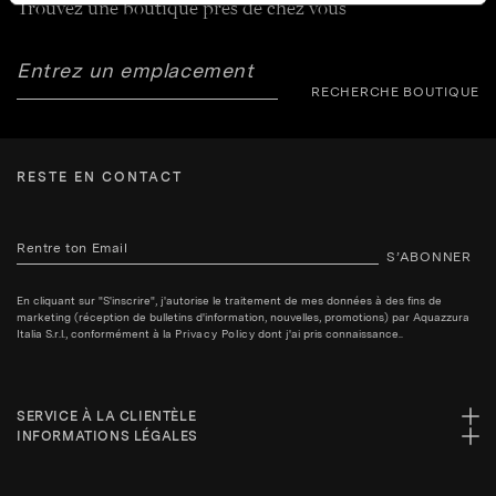
Trouvez une boutique près de chez vous
RECHERCHE BOUTIQUE
RESTE EN CONTACT
S’ABONNER
En cliquant sur "S'inscrire", j'autorise le traitement de mes données à des fins de
marketing (réception de bulletins d'information, nouvelles, promotions) par Aquazzura
Italia S.r.l., conformément à la
Privacy Policy
dont j'ai pris connaissance..
SERVICE À LA CLIENTÈLE
INFORMATIONS LÉGALES