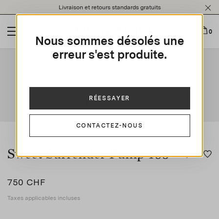
Please
Livraison et retours standards gratuits
note:
This
website
0
Nous sommes désolés une
includes
an
erreur s'est produite.
This is a carousel with auto-rotating slides. Activate any of t
accessibility
system.
RÉESSAYER
CONTACTEZ-NOUS
Sweet Surrender Pump 105
750 CHF
Taxes applicables incluses