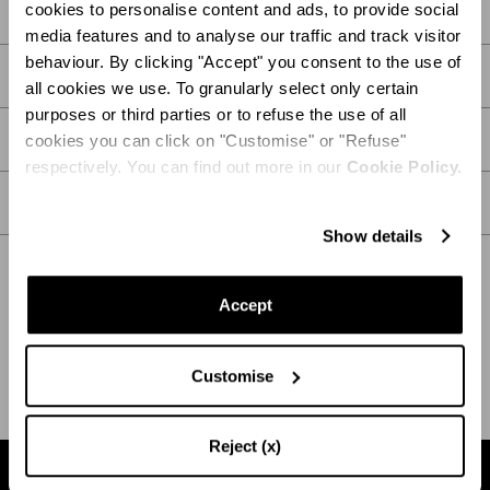
cookies to personalise content and ads, to provide social
media features and to analyse our traffic and track visitor
behaviour. By clicking "Accept" you consent to the use of
DESCRIPTION
all cookies we use. To granularly select only certain
purposes or third parties or to refuse the use of all
DÉTAIL
cookies you can click on "Customise" or "Refuse"
respectively. You can find out more in our
Cookie Policy.
SOIN
Show details
Accept
EXPÉDITION ET RETOUR
AIDE
Customise
Reject (x)