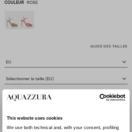
COULEUR
ROSE
OR
product_color_select_label
ROSE
GUIDE DES TAILLES
EU
Sélectionner la taille (EU)
AJOUTER AU PANIER
This website uses cookies
TROUVER DANS LA BOUTIQUE
We use both technical and, with your consent, profiling