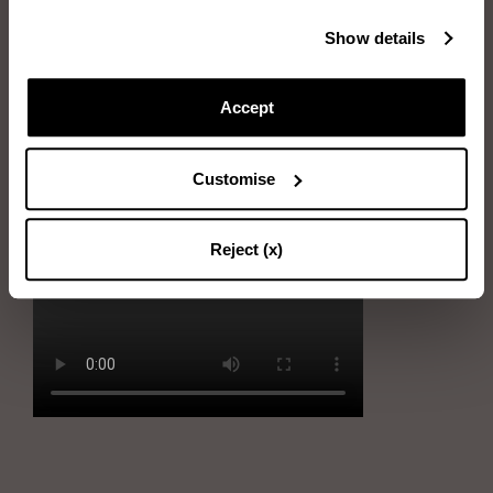
Articles dont vous aurez besoin :
Show details
Deux brosses : brosse en caoutchouc et brosse à poils
Accept
Tout d’abord, prendre la brosse en caoutchouc et nettoyer le daim à
l’aide de mouvements circulaires.
Customise
Ensuite, utiliser délicatement la brosse à poils, en peignant en
direction des poils de daim.
Reject (x)