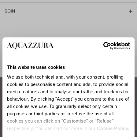
SOIN
EXPÉDITION ET RETOUR
AIDE
This website uses cookies
We use both technical and, with your consent, profiling
cookies to personalise content and ads, to provide social
media features and to analyse our traffic and track visitor
Comment prendre soin de vos chaussures
behaviour. By clicking "Accept" you consent to the use of
all cookies we use. To granularly select only certain
Aquazzura.
purposes or third parties or to refuse the use of all
cookies you can click on "Customise" or "Refuse"
BROSSAGE DU DAIM
respectively. You can find out more in our
Cookie Policy.