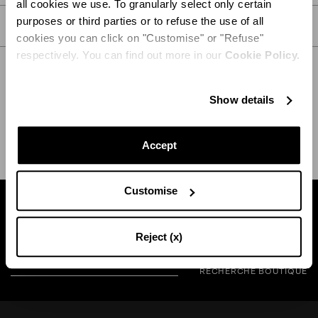
all cookies we use. To granularly select only certain
purposes or third parties or to refuse the use of all
SOIN
cookies you can click on "Customise" or "Refuse"
respectively. You can find out more in our
Cookie Policy.
Show details
EXPÉDITION ET RETOUR
AIDE
Accept
Customise
Trouvez une boutique près de chez vous
Reject (x)
RECHERCHE BOUTIQUE