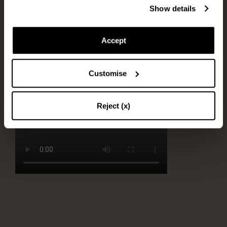
Reste en contact
Show details
Articles dont vous aurez besoin: Eau, Éponge, Chiffon doux
Abonnez-vous à notre newsletter pour rester informé des
Immerger l’éponge dans l’eau et l’essorer
dernières actualités d'Aquazzura World.
Accept
Frotter doucement l’éponge sur le cuir
Sécher la chaussure avec le chiffon doux. Réaliser des mouvements
Customise
circulaires pour rendre le cuir brillant et homogène.
CONTINUEZ À VOUS ABONNER
Reject (x)