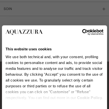
SOIN
EXPÉDITION ET RETOUR
AIDE
This website uses cookies
We use both technical and, with your consent, profiling
cookies to personalise content and ads, to provide social
media features and to analyse our traffic and track visitor
behaviour. By clicking "Accept" you consent to the use of
Comment prendre soin de vos chaussures
all cookies we use. To granularly select only certain
purposes or third parties or to refuse the use of all
Aquazzura.
cookies you can click on "Customise" or "Refuse"
respectively. You can find out more in our
Cookie Policy.
ÉPOUSSETAGE DU CUIR