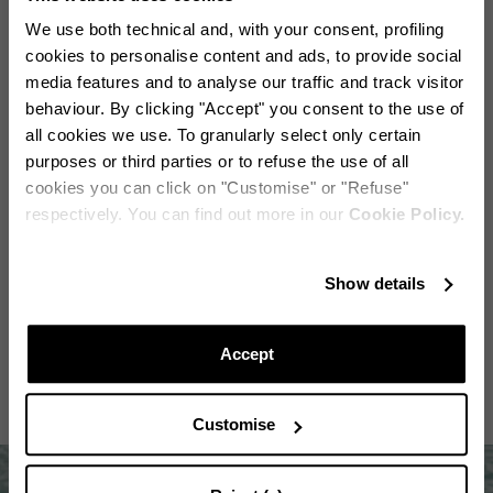
We use both technical and, with your consent, profiling
cookies to personalise content and ads, to provide social
media features and to analyse our traffic and track visitor
behaviour. By clicking "Accept" you consent to the use of
all cookies we use. To granularly select only certain
purposes or third parties or to refuse the use of all
cookies you can click on "Customise" or "Refuse"
respectively. You can find out more in our
Cookie Policy.
Reste en contact
Show details
Abonnez-vous à notre newsletter pour rester informé des
Bow Tie Pump 105
Bow Tie Clutch
dernières actualités d'Aquazzura World.
Accept
Customise
CONTINUEZ À VOUS ABONNER