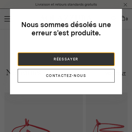
Please
Livraison et retours standards gratuits
note:
This
website
0
Nous sommes désolés une
includes
an
erreur s'est produite.
accessibility
system.
RÉESSAYER
Noveautés
VOIR TOUT
CONTACTEZ-NOUS