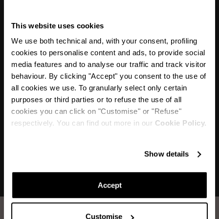
This website uses cookies
«Extrêmement sophistiquée, la sandale Twist
We use both technical and, with your consent, profiling
fera tomber toute femme amoureuse. Fabriqués
cookies to personalise content and ads, to provide social
media features and to analyse our traffic and track visitor
en cuir nappa souple, elles cachent un double
behaviour. By clicking "Accept" you consent to the use of
rembourrage interne qui apportera un confort
all cookies we use. To granularly select only certain
supplémentaire. Elles deviendront vos sandales
purposes or third parties or to refuse the use of all
cookies you can click on "Customise" or "Refuse"
incontournables à porter en toute occasion.»
respectively. You can find out more in our
Cookie Policy.
Show details
Accept
Customise