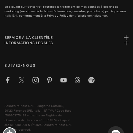
En cliquant sur "S'inscrire", j'autorise le traitement de mes données à des fins de
marketing (réception de bulletins d'information, nouvelles, promotions) par Aquazzura
Italia S.r.l., conformément à la
Privacy Policy
dont j'ai pris connaissance..
SERVICE À LA CLIENTÈLE
INFORMATIONS LÉGALES
SUIVEZ-NOUS
Aquazzura Italia S.r.l. - Lungarno Corsini 8,
50123 Florence (FI), Italie – N° TVA / Code fiscal
IT06263170489 – Inscrite au Registre du
Commerce de Florence n° FI-614374 – Capital
social 1 000 000 €. © 2026 Aquazzura Italia S.r.l.
All rights reserved.
Accessibility