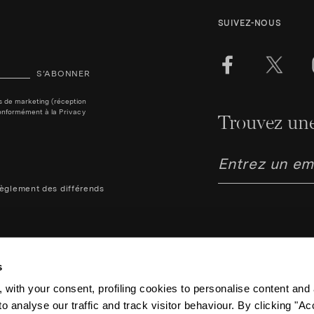
SUIVEZ-NOUS
S’ABONNER
ins de marketing (réception
, conformément à la
Privacy
Trouvez une
èglement des différends
s
 with your consent, profiling cookies to personalise content and 
Aquazzura Italia S.r.l. - Lung
o analyse our traffic and track visitor behaviour. By clicking "A