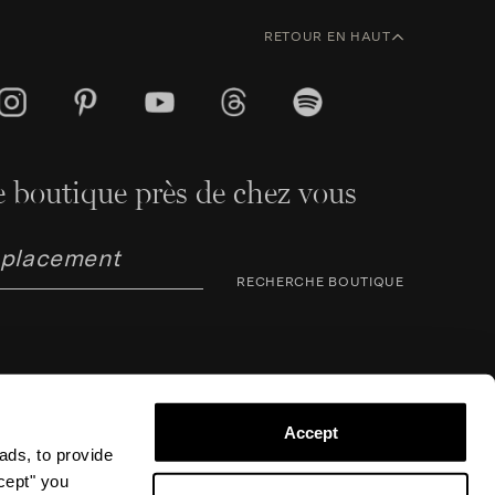
RETOUR EN HAUT
 boutique près de chez vous
RECHERCHE BOUTIQUE
Accept
ads, to provide
arno Corsini 8, 50123 Florence (FI), Italie – N° TVA /
ccept" you