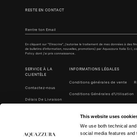
RESTE EN CONTACT
En cliquant sur "S'inscrire", j'autorise le traitement de mes données à des f
de bulletins d'information, nouvelles, promotions) par Aquazzura Italia S.r.l.
Policy
dont j'ai pris connaissance..
SERVICE À LA
INFORMATIONS LÉGALES
CLIENTÈLE
Conditions générales de vente
R
Contactez-nous
Conditions Générales d'Utilisation
Délais De Livraison
Politique de confidentialité
Méthodes De Paiement
This website uses cookie
Cookies
Contactez nous
We use both technical and,
Retours et remboursements
social media features and t
Entretien du Produit