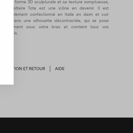
vec sa forme 3D sculpturale et sa texture somptueuse,
otre Voltaire Tote est une icône en devenir. Il est
agistralement confectionné en Italie en daim et cuir
aupe dans une silhouette décontractée, qui se pose
parfaitement sous votre bras et contient tous vos
ssentiels.
EXPÉDITION ET RETOUR
AIDE