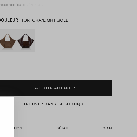
axes applicables incluses
COULEUR
TORTORA/LIGHT GOLD
TORTORA/LIGHT GOLD
product_color_select_label
MARRON
AJOUTER AU PANIER
TROUVER DANS LA BOUTIQUE
ESCRIPTION
DÉTAIL
SOIN