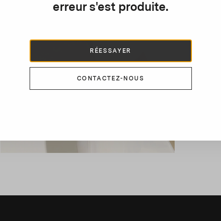
A
erreur s'est produite.
n
m
t
RÉESSAYER
e
CONTACTEZ-NOUS