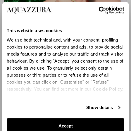
This website uses cookies
We use both technical and, with your consent, profiling
cookies to personalise content and ads, to provide social
media features and to analyse our traffic and track visitor
behaviour. By clicking "Accept" you consent to the use of
all cookies we use. To granularly select only certain
purposes or third parties or to refuse the use of all
Sole Sandal 105
cookies you can click on "Customise" or "Refuse"
respectively. You can find out more in our
Cookie Policy.
Show details
Accept