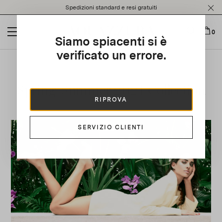
Please
Spedizioni standard e resi gratuiti
note:
This
website
0
Siamo spiacenti si è
includes
an
verificato un errore.
accessibility
system.
Spring/Summer 2021 Collection
RIPROVA
SERVIZIO CLIENTI