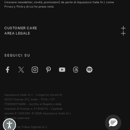
(ricevere newsletter, novità, promozioni) da parte di Aquazzura Italia S.r.l. come
Privacy Policy
di cui ho preso nota.
CUSTOMER CARE
AREA LEGALE
SEGUICI SU
Aquazzura Italia S.r.l. - Lungarno Corsini 8,
50123 Firenze (FI), Italia – P.IVA / C.F.
IT06263170489 – Iscritta al Registro delle
Imprese di Firenze n. FI-614374 – Capitale
sociale € 1.000.000. © 2026 Aquazzura Italia S.r.l.
All rights reserved.
Accessibility
Powered by Triboo Digitale S.r.l.