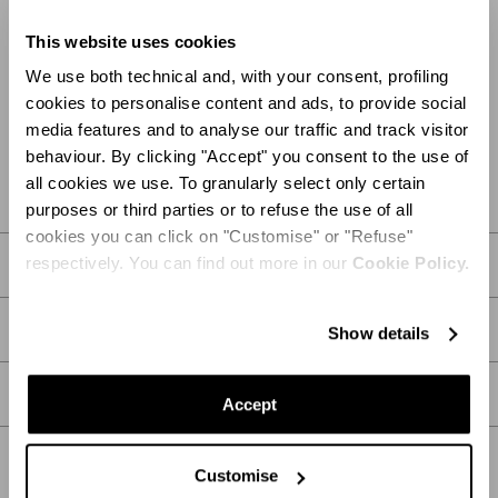
alla mia richiesta.
This website uses cookies
We use both technical and, with your consent, profiling
AVVISAMI
cookies to personalise content and ads, to provide social
media features and to analyse our traffic and track visitor
TROVA IN BOUTIQUE
behaviour. By clicking "Accept" you consent to the use of
all cookies we use. To granularly select only certain
purposes or third parties or to refuse the use of all
cookies you can click on "Customise" or "Refuse"
respectively. You can find out more in our
Cookie Policy.
DESCRIZIONE
DETTAGLI
Show details
CURA
Accept
Customise