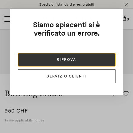
Please
Spedizioni standard e resi gratuiti
note:
This
website
0
Siamo spiacenti si è
includes
an
verificato un errore.
This is a carousel with auto-rotating slides. Activate any of t
accessibility
system.
RIPROVA
SERVIZIO CLIENTI
Birdsong Clutch
950 CHF
Tasse applicabili incluse