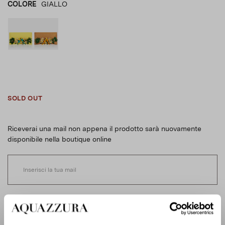
COLORE
GIALLO
GIALLO
product_color_select_label
MARRONE
SOLD OUT
Riceverai una mail non appena il prodotto sarà nuovamente
disponibile nella boutique online
Letto e compreso l'informativa sulla privacy, autorizzo il
trattamento dei miei dati personali da parte di Aquazzura
Italia S.r.l. e dei suoi terzi collaboratori, al fine di rispondere