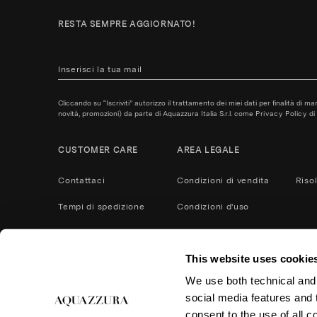
RESTA SEMPRE AGGIORNATO!
Cliccando su “Iscriviti” autorizzo il trattamento dei miei dati per finalità di m
novità, promozioni) da parte di Aquazzura Italia S.r.l. come
Privacy Policy
di 
CUSTOMER CARE
AREA LEGALE
Contattaci
Condizioni di vendita
Riso
Tempi di spedizione
Condizioni d'uso
Metodi di pagamento
Privacy policy
This website uses cookie
Servizio Post Vendita
Cookies
We use both technical and,
Cura del prodotto
Resi e rimborsi
social media features and t
Accessibilità
consent to the use of all c