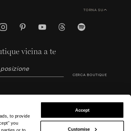
TORNA SU
tique vicina a te
CERCA BOUTIQUE
Accept
ads, to provide
ccept" you
rno Corsini 8, 50123 Firenze (FI), Italia – P.IVA / C.F.
Customise
parties or to