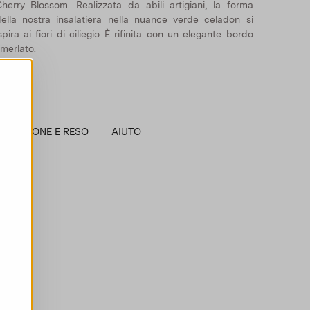
herry Blossom. Realizzata da abili artigiani, la forma
ella nostra insalatiera nella nuance verde celadon si
spira ai fiori di ciliegio È rifinita con un elegante bordo
merlato.
SPEDIZIONE E RESO
AIUTO