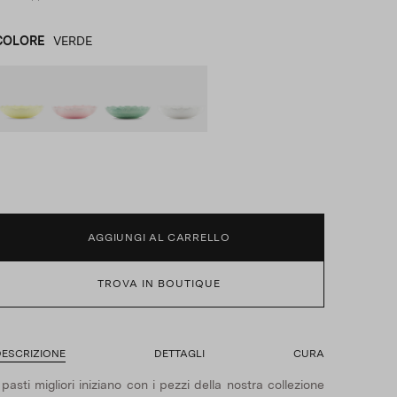
COLORE
VERDE
GIALLO
product_color_select_label
ROSA
VERDE
BIANCO
AGGIUNGI AL CARRELLO
TROVA IN BOUTIQUE
ESCRIZIONE
DETTAGLI
CURA
 pasti migliori iniziano con i pezzi della nostra collezione