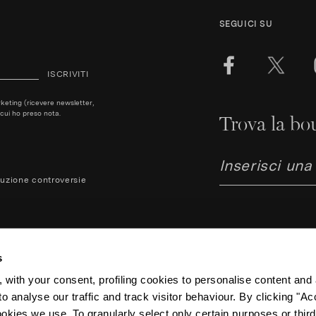
SEGUICI SU
ISCRIVITI
arketing (ricevere newsletter,
cui ho preso nota.
Trova la bou
luzione controversie
s
 with your consent, profiling cookies to personalise content and 
o analyse our traffic and track visitor behaviour. By clicking "A
Aquazzura Italia S.r.l. - Lunga
ookies we use. To granularly select only certain purposes or third 