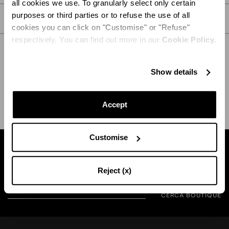
all cookies we use. To granularly select only certain
purposes or third parties or to refuse the use of all
CURA
cookies you can click on "Customise" or "Refuse"
respectively. You can find out more in our
Cookie Policy.
Show details
SPEDIZIONE E RESO
AIUTO
Accept
Customise
Trova la boutique vicina a te
Reject (x)
CERCA BOUTIQUE