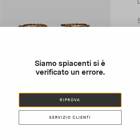
D
p
s
c
d
Siamo spiacenti si è
i
verificato un errore.
RIPROVA
SERVIZIO CLIENTI