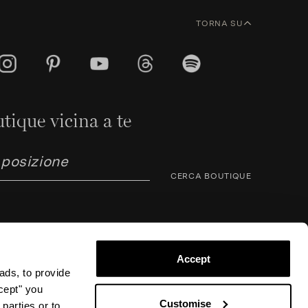
TORNA SU
tique vicina a te
CERCA BOUTIQUE
Accept
ads, to provide
ccept" you
rno Corsini 8, 50123 Firenze (FI), Italia – P.IVA / C.F.
Customise
parties or to