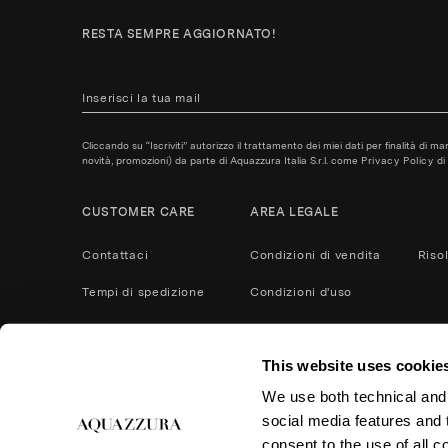
RESTA SEMPRE AGGIORNATO!
Cliccando su “Iscriviti” autorizzo il trattamento dei miei dati per finalità di m
novità, promozioni) da parte di Aquazzura Italia S.r.l. come
Privacy Policy
di 
CUSTOMER CARE
AREA LEGALE
Contattaci
Condizioni di vendita
Riso
Tempi di spedizione
Condizioni d'uso
Metodi di pagamento
Privacy policy
This website uses cookie
Servizio Post Vendita
Cookies
We use both technical and,
Cura del prodotto
Resi e rimborsi
social media features and t
Accessibilità
consent to the use of all c