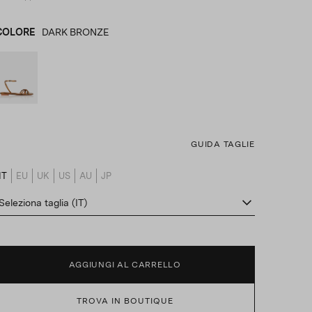
COLORE
DARK BRONZE
DARK BRONZE
product_color_select_label
GUIDA TAGLIE
IT
EU
UK
US
AU
JP
product_size_translation_select_label
Seleziona taglia (IT)
AGGIUNGI AL CARRELLO
TROVA IN BOUTIQUE