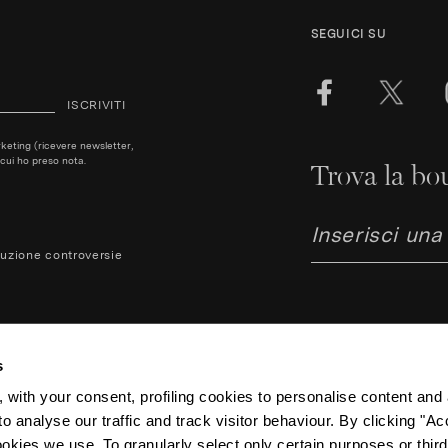
SEGUICI SU
ISCRIVITI
arketing (ricevere newsletter,
cui ho preso nota.
Trova la bou
luzione controversie
s
 with your consent, profiling cookies to personalise content and 
o analyse our traffic and track visitor behaviour. By clicking "A
Aquazzura Italia S.r.l. - Lunga
ookies we use. To granularly select only certain purposes or third 