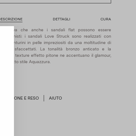
ESCRIZIONE
DETTAGLI
CURA
La prova che anche i sandali flat possono essere
rotagonisti: i sandali Love Struck sono realizzati con
ottili cinturini in pelle impreziositi da una moltitudine di
ristalli sfaccettati. La tonalità bronzo anticato e la
elicata texture effetto pitone ne accentuano il glamour,
n perfetto stile Aquazzura.
SPEDIZIONE E RESO
AIUTO