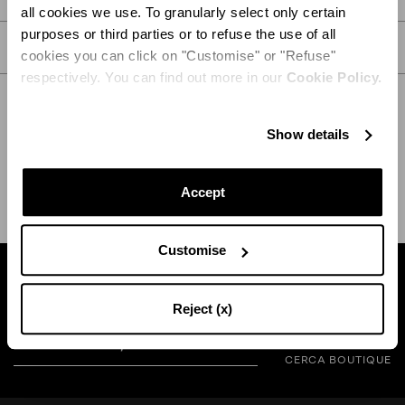
all cookies we use. To granularly select only certain
purposes or third parties or to refuse the use of all
CURA
cookies you can click on "Customise" or "Refuse"
respectively. You can find out more in our
Cookie Policy.
Show details
SPEDIZIONE E RESO
AIUTO
Accept
Customise
Trova la boutique vicina a te
Reject (x)
CERCA BOUTIQUE