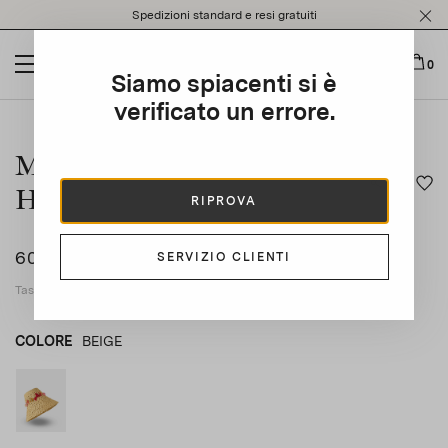
Please
Spedizioni standard e resi gratuiti
note:
This
website
0
Siamo spiacenti si è
includes
an
verificato un errore.
This is a carousel with auto-rotating slides. Activate any of t
accessibility
system.
Marea Crochet Maxi Bucket
Hat
RIPROVA
600 CHF
SERVIZIO CLIENTI
Tasse applicabili incluse
COLORE
BEIGE
BEIGE
product_color_select_label