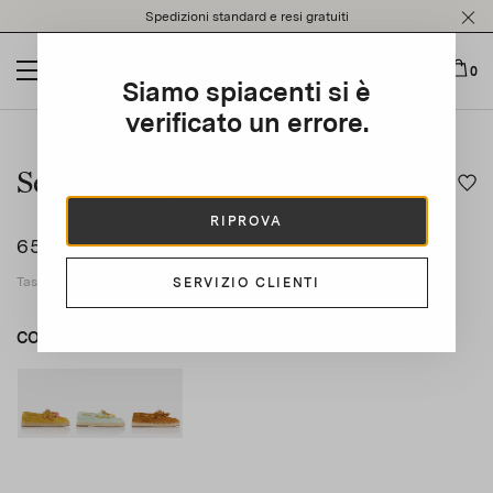
Please
Spedizioni standard e resi gratuiti
note:
This
website
0
Siamo spiacenti si è
includes
an
verificato un errore.
This is a carousel with auto-rotating slides. Activate any of t
accessibility
system.
Seafarer Espadrille
RIPROVA
650 CHF
Tasse applicabili incluse
SERVIZIO CLIENTI
COLORE
VERDE
BEIGE
product_color_select_label
VERDE
MARRONE