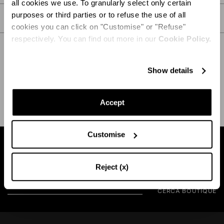
all cookies we use. To granularly select only certain
purposes or third parties or to refuse the use of all
CURA
cookies you can click on "Customise" or "Refuse"
respectively. You can find out more in our
Cookie Policy.
Show details
SPEDIZIONE E RESO
AIUTO
Accept
Customise
Trova la boutique vicina a te
Reject (x)
CERCA BOUTIQUE