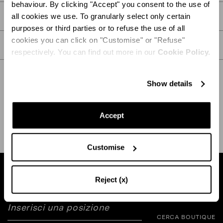
behaviour. By clicking "Accept" you consent to the use of
DETTAGLI
all cookies we use. To granularly select only certain
purposes or third parties or to refuse the use of all
cookies you can click on "Customise" or "Refuse"
CURA
respectively. You can find out more in our
Cookie Policy.
Show details
SPEDIZIONE E RESO
AIUTO
Accept
Customise
Trova la boutique vicina a te
Reject (x)
CERCA BOUTIQUE