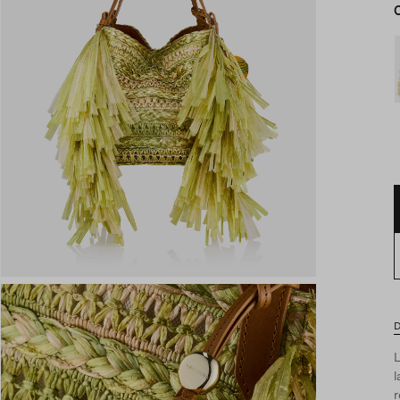
D
L
r