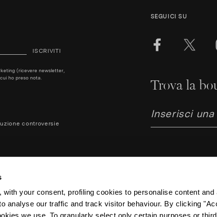
SEGUICI SU
ISCRIVITI
arketing (ricevere newsletter,
cui ho preso nota.
Trova la bou
luzione controversie
s
 with your consent, profiling cookies to personalise content and 
o analyse our traffic and track visitor behaviour. By clicking "A
Aquazzura Italia S.r.l. - Lunga
ookies we use. To granularly select only certain purposes or third 