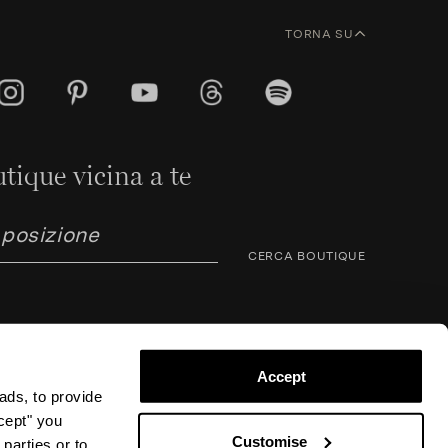
TORNA SU
tique vicina a te
CERCA BOUTIQUE
Accept
ads, to provide
ccept" you
rno Corsini 8, 50123 Firenze (FI), Italia – P.IVA / C.F.
Customise
parties or to