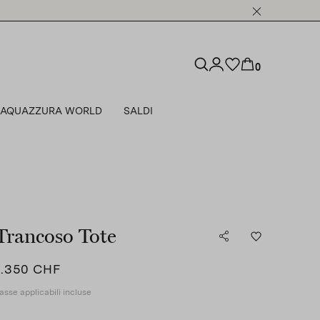
0
AQUAZZURA WORLD
SALDI
Trancoso Tote
1.350 CHF
asse applicabili incluse