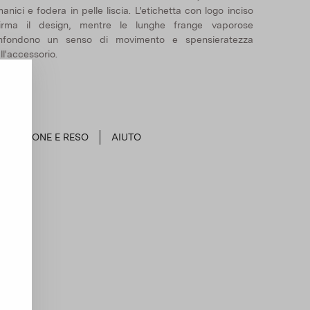
anici e fodera in pelle liscia. L'etichetta con logo inciso
firma il design, mentre le lunghe frange vaporose
infondono un senso di movimento e spensieratezza
ll'accessorio.
SPEDIZIONE E RESO
AIUTO