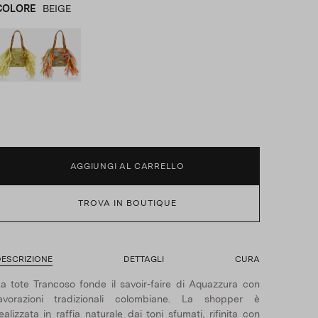
COLORE
BEIGE
BEIGE
product_color_select_label
MULTICOLORE
AGGIUNGI AL CARRELLO
TROVA IN BOUTIQUE
ESCRIZIONE
DETTAGLI
CURA
a tote Trancoso fonde il savoir-faire di Aquazzura con
lavorazioni tradizionali colombiane. La shopper è
ealizzata in raffia naturale dai toni sfumati, rifinita con