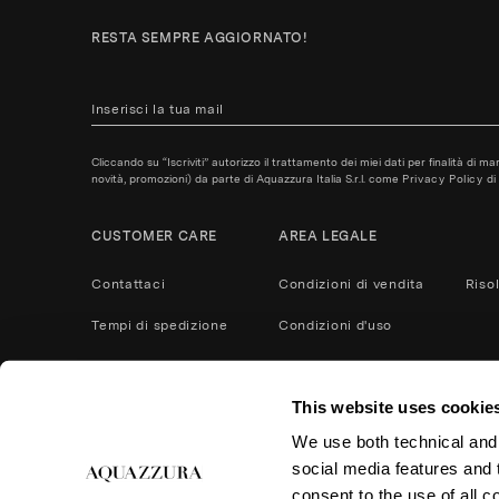
RESTA SEMPRE AGGIORNATO!
Cliccando su “Iscriviti” autorizzo il trattamento dei miei dati per finalità di m
novità, promozioni) da parte di Aquazzura Italia S.r.l. come
Privacy Policy
di 
CUSTOMER CARE
AREA LEGALE
Contattaci
Condizioni di vendita
Riso
Tempi di spedizione
Condizioni d'uso
Metodi di pagamento
Privacy policy
This website uses cookie
Servizio Post Vendita
Cookies
We use both technical and,
Cura del prodotto
Resi e rimborsi
social media features and t
Accessibilità
consent to the use of all c