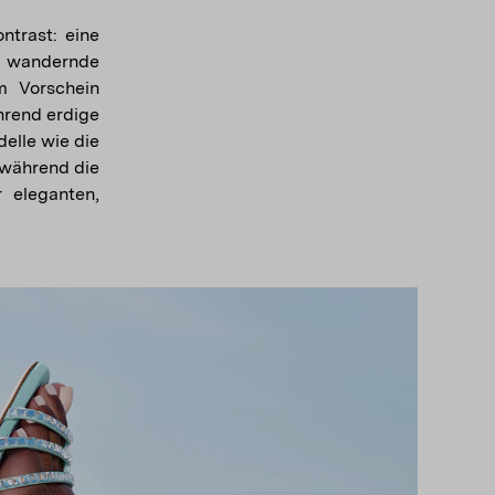
ntrast: eine
er wandernde
um Vorschein
hrend erdige
delle wie die
 während die
 eleganten,