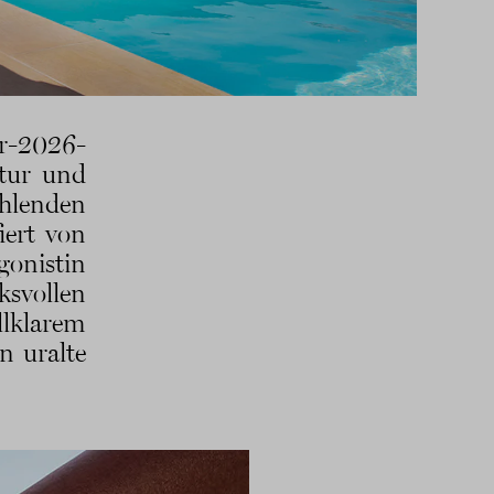
r-2026-
tur und
hlenden
iert von
gonistin
ksvollen
llklarem
n uralte