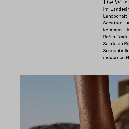
Die Wüs
Im Landesin
Landschaft 
Schatten un
kommen. Hie
Raffia-Textu
Sandalen Ri
Sonnenbril
modernen No