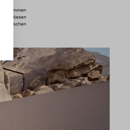
ion kommen
s an diesen
og zwischen