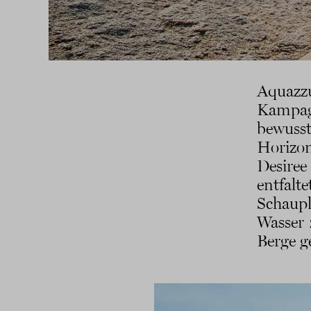
Aquazz
Kampag
bewuss
Horizon
Desiree
entfalt
Schaupl
Wasser 
Berge g