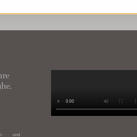
hre
he.
mi- und