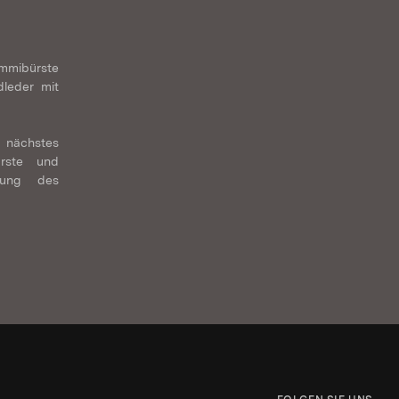
mmibürste
dleder mit
nächstes
ürste und
tung des