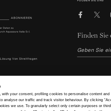
FOLGEN SIE UNS
ABONNIEREN
ner Daten zu
h Aquazzura Italia S.r.l.
Finden Sie 
Lösung Von Streitfragen
s
 with your consent, profiling cookies to personalise content and 
o analyse our traffic and track visitor behaviour. By clicking "A
Aquazzura Italia S.r.l. - Lung
/ Steuernummer IT062631704
ookies we use. To granularly select only certain purposes or third 
Nr. FI-614374 – Stammkapital 