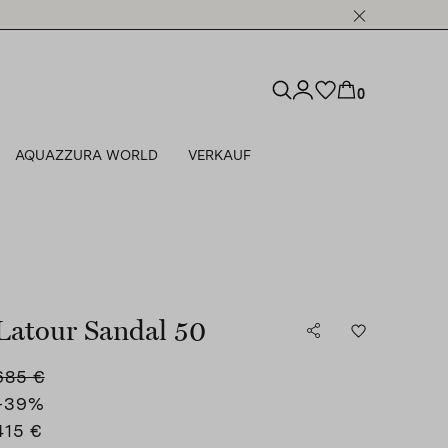
0
AQUAZZURA WORLD
VERKAUF
Latour Sandal 50
685 €
-39
%
415 €