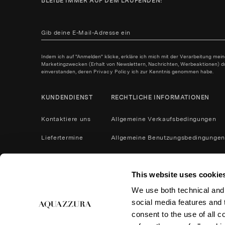
BLEIBE IMMER AUF DEM LAUFENDEN!
Indem ich auf "Anmelden" klicke, erkläre ich mich mit der Verarbeitung mei
Marketingzwecken (Erhalt von Newslettern, Nachrichten, Werbeaktionen) durc
einverstanden, deren
Privacy Policy
ich zur Kenntnis genommen habe.
KUNDENDIENST
RECHTLICHE INFORMATIONEN
Kontaktiere uns
Allgemeine Verkaufsbedingungen
Liefertermine
Allgemeine Benutzungsbedingungen
Zahlungsbedingungen
Datenschutzrichtlinie
This website uses cookie
Kontaktiere uns
Cookies
We use both technical and,
Produktpflege
Rücksendungen und Erstattungen
social media features and t
Barrierefreiheits-Erklärung
consent to the use of all c