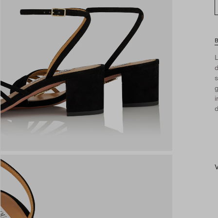
L
d
s
g
i
d