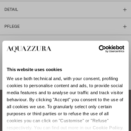
DETAIL
PFLEGE
VERSAND UND RÜCKGABE
HILFE
This website uses cookies
We use both technical and, with your consent, profiling
cookies to personalise content and ads, to provide social
media features and to analyse our traffic and track visitor
behaviour. By clicking "Accept" you consent to the use of
all cookies we use. To granularly select only certain
So pflegen Sie Ihre Aquazzura-Schuhe.
purposes or third parties or to refuse the use of all
cookies you can click on "Customise" or "Refuse"
WILDLEDER BÜRSTEN
respectively. You can find out more in our
Cookie Policy.