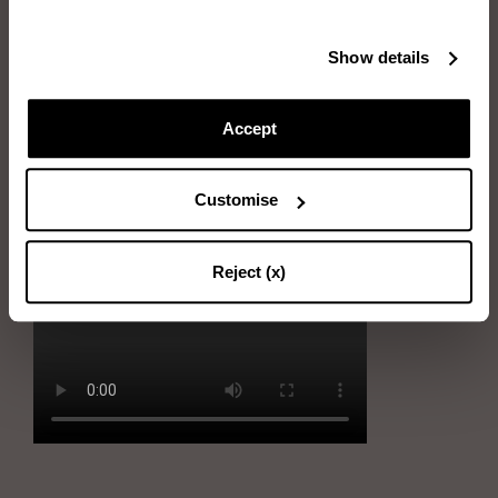
Artikel, die Sie benötigen:
Show details
Zwei Bürsten: Gummi- und Borstenbürste
Accept
Nehmen Sie zuerst die Gummibürste und reinigen Sie das Wildleder
mit kreisenden Bewegungen
Customise
Verwenden Sie als nächstes vorsichtig die Borstenbürste und
kämmen Sie in Richtung des Wildlederhaars
Reject (x)