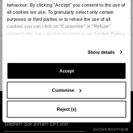
behaviour. By clicking "Accept" you consent to the use of
DETAIL
all cookies we use. To granularly select only certain
purposes or third parties or to refuse the use of all
cookies you can click on "Customise" or "Refuse"
PFLEGE
respectively. You can find out more in our
Cookie Policy.
Show details
VERSAND UND RÜCKGABE
HILFE
Accept
Customise
Finden Sie eine boutique in Ihrer Nähe
Reject (x)
SUCHE BOUTIQUE