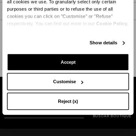
all cookies we use. To granularly select only certain
purposes or third parties or to refuse the use of all
CUIDADOS
cookies you can click on "Customise" or "Refuse"
respectively. You can find out more in our
Cookie Policy.
Show details
ENVÍO Y DEVOLUCIÓN
AYUDA
Accept
Customise
Busca una boutique cerca de usted
Reject (x)
BUSCAR BOUTIQUE