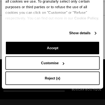
all cookies we use. To granularly select only certain
purposes or third parties or to refuse the use of all
CUIDADOS
cookies you can click on "Customise" or "Refuse"
respectively. You can find out more in our
Cookie Policy.
Show details
ENVÍO Y DEVOLUCIÓN
AYUDA
Accept
Customise
Busca una boutique cerca de usted
Reject (x)
BUSCAR BOUTIQUE