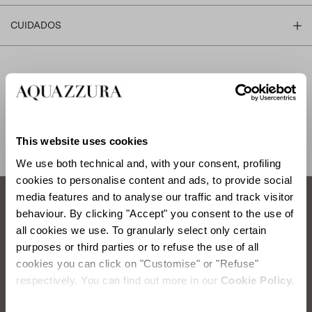
CUIDADOS
ENVÍO Y DEVOLUCIÓN
AYUDA
This website uses cookies
We use both technical and, with your consent, profiling
cookies to personalise content and ads, to provide social
media features and to analyse our traffic and track visitor
behaviour. By clicking "Accept" you consent to the use of
Cómo cuidar tus zapatos aquazzura.
all cookies we use. To granularly select only certain
purposes or third parties or to refuse the use of all
cookies you can click on "Customise" or "Refuse"
CEPILLAR LA PIEL DE ANTE
respectively. You can find out more in our
Cookie Policy.
Elementos que necesitará: