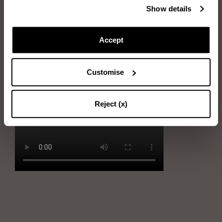
Show details
Dos cepillos: cepillo de goma y cepillo de cerdas
Primero, con el cepillo de goma limpiar la piel de ante con
Accept
movimientos circulares
A continuación, utilizar el cepillo de cerdas peinando
Customise
delicadamente la piel de ante en la misma dirección del pelo.
Reject (x)