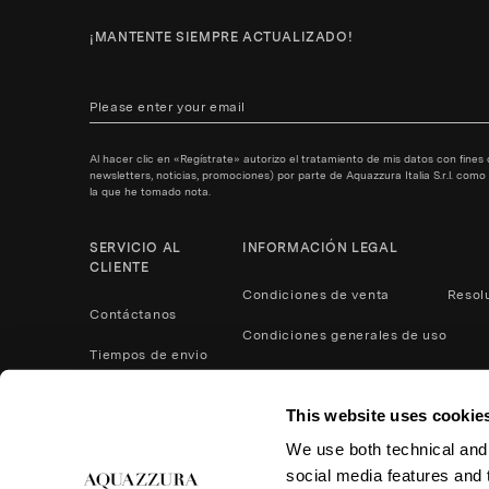
¡MANTENTE SIEMPRE ACTUALIZADO!
Al hacer clic en «Regístrate» autorizo el tratamiento de mis datos con fine
newsletters, noticias, promociones) por parte de Aquazzura Italia S.r.l. com
la que he tomado nota.
SERVICIO AL
INFORMACIÓN LEGAL
CLIENTE
Condiciones de venta
Resol
Contáctanos
Condiciones generales de uso
Tiempos de envio
Política de Privacidad
Métodos de pago
This website uses cookie
Cookies
Servicio postventa
We use both technical and,
Devoluciones y reembolsos
social media features and t
Cuidado del producto