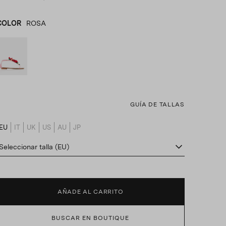
COLOR
ROSA
ROSA
product_color_select_label
GUÍA DE TALLAS
EU
IT
UK
US
AU
JP
product_size_translation_select_label
Seleccionar talla (EU)
AÑADE AL CARRITO
BUSCAR EN BOUTIQUE