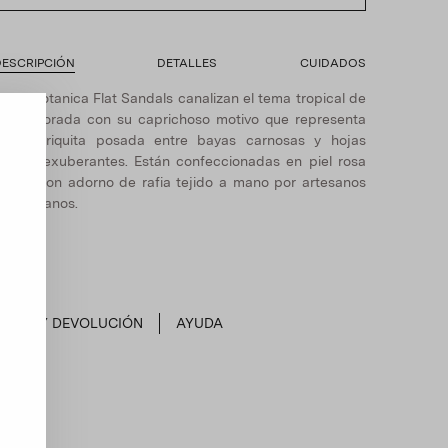
DESCRIPCIÓN
DETALLES
CUIDADOS
stas Botanica Flat Sandals canalizan el tema tropical de
a temporada con su caprichoso motivo que representa
una mariquita posada entre bayas carnosas y hojas
erdes exuberantes. Están confeccionadas en piel rosa
álido con adorno de rafia tejido a mano por artesanos
olombianos.
ENVÍO Y DEVOLUCIÓN
AYUDA