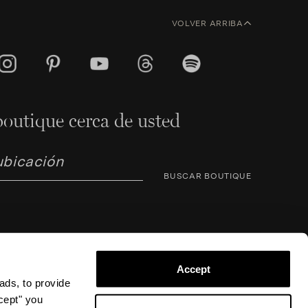
VOLVER ARRIBA
outique cerca de usted
BUSCAR BOUTIQUE
Accept
ads, to provide
ccept" you
rno Corsini 8, 50123 Florencia (FI), Italia – NIF /