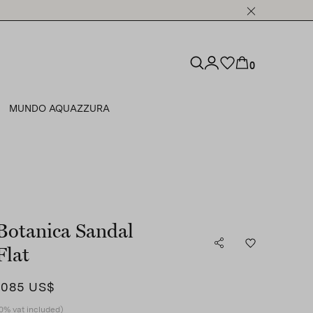
0
MUNDO AQUAZZURA
Botanica Sandal
Flat
1085 US$
0% vat included)