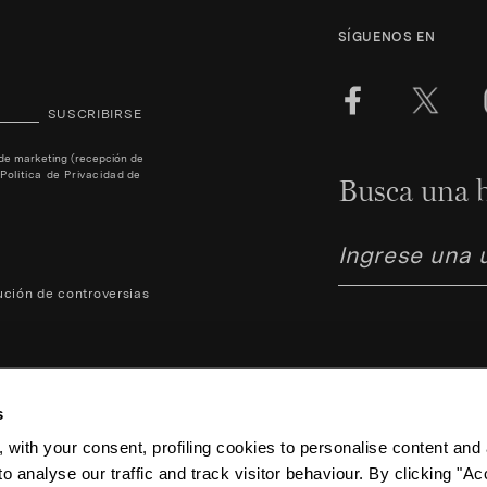
SÍGUENOS EN
SUSCRIBIRSE
s de marketing (recepción de
o
Politica de Privacidad
de
Busca una b
ución de controversias
s
 with your consent, profiling cookies to personalise content and 
o analyse our traffic and track visitor behaviour. By clicking "A
Aquazzura Italia S.r.l. - Lunga