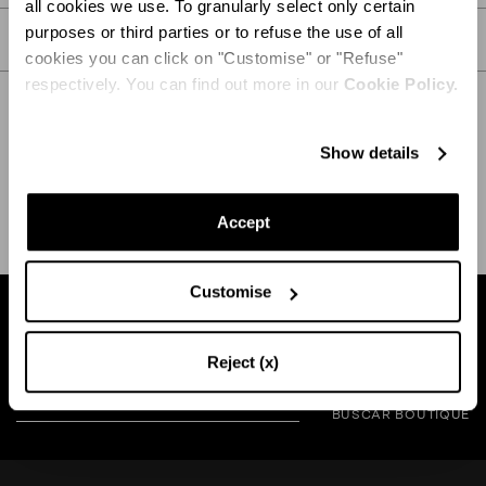
all cookies we use. To granularly select only certain
purposes or third parties or to refuse the use of all
CUIDADOS
cookies you can click on "Customise" or "Refuse"
respectively. You can find out more in our
Cookie Policy.
Show details
ENVÍO Y DEVOLUCIÓN
AYUDA
Accept
Customise
Busca una boutique cerca de usted
Reject (x)
BUSCAR BOUTIQUE