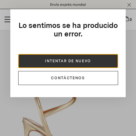
Please
Envío exprés mundial
note:
This
website
0
Lo sentimos se ha producido
includes
an
un error.
This is a carousel with auto-rotating slides. Activate any of t
accessibility
system.
INTENTAR DE NUEVO
CONTÁCTENOS