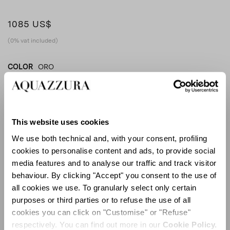
1085 US$
(0% vat included)
COLOR
ORO
ORO
product_color_select_label
This website uses cookies
We use both technical and, with your consent, profiling
GUÍA DE TALLAS
cookies to personalise content and ads, to provide social
media features and to analyse our traffic and track visitor
EU
behaviour. By clicking "Accept" you consent to the use of
all cookies we use. To granularly select only certain
purposes or third parties or to refuse the use of all
Seleccionar talla (EU)
cookies you can click on "Customise" or "Refuse"
respectively. You can find out more in our
Cookie Policy.