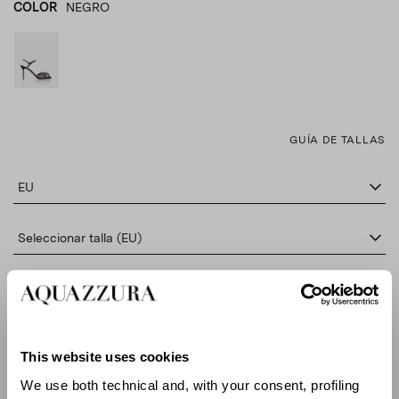
COLOR
NEGRO
NEGRO
product_color_select_label
GUÍA DE TALLAS
EU
Seleccionar talla (EU)
AÑADE AL CARRITO
This website uses cookies
BUSCAR EN BOUTIQUE
We use both technical and, with your consent, profiling