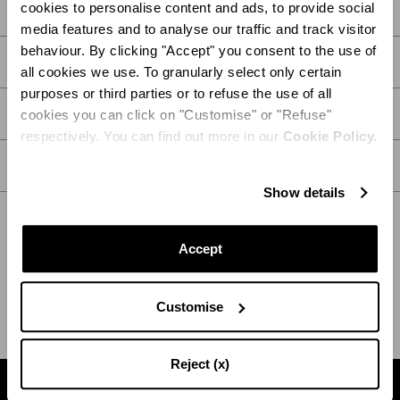
cookies to personalise content and ads, to provide social
media features and to analyse our traffic and track visitor
behaviour. By clicking "Accept" you consent to the use of
DESCRIPCIÓN
all cookies we use. To granularly select only certain
purposes or third parties or to refuse the use of all
DETALLES
cookies you can click on "Customise" or "Refuse"
respectively. You can find out more in our
Cookie Policy.
CUIDADOS
Show details
Accept
ENVÍO Y DEVOLUCIÓN
AYUDA
Customise
Reject (x)