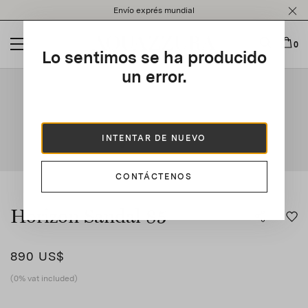
Please
Envío exprés mundial
note:
This
website
0
Lo sentimos se ha producido
includes
an
un error.
This is a carousel with auto-rotating slides. Activate any of t
accessibility
system.
INTENTAR DE NUEVO
CONTÁCTENOS
Horizon Sandal 85
890 US$
(0% vat included)