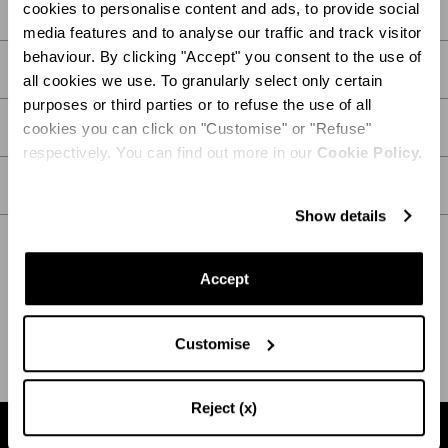
cookies to personalise content and ads, to provide social
media features and to analyse our traffic and track visitor
behaviour. By clicking "Accept" you consent to the use of
DESCRIPCIÓN
all cookies we use. To granularly select only certain
purposes or third parties or to refuse the use of all
DETALLES
cookies you can click on "Customise" or "Refuse"
respectively. You can find out more in our
Cookie Policy.
CUIDADOS
Show details
Accept
ENVÍO Y DEVOLUCIÓN
AYUDA
Customise
Reject (x)