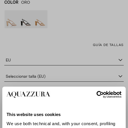
COLOR
ORO
ORO
product_color_select_label
NEGRO
MARRÓN
GUÍA DE TALLAS
EU
Seleccionar talla (EU)
AÑADE AL CARRITO
This website uses cookies
BUSCAR EN BOUTIQUE
We use both technical and, with your consent, profiling