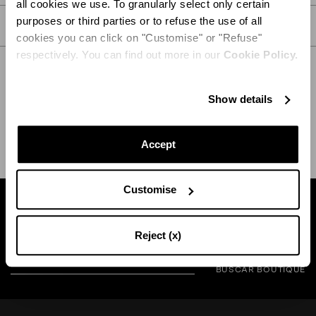
all cookies we use. To granularly select only certain
purposes or third parties or to refuse the use of all
CUIDADOS
cookies you can click on "Customise" or "Refuse"
respectively. You can find out more in our
Cookie Policy.
Show details
ENVÍO Y DEVOLUCIÓN
AYUDA
Accept
Customise
Busca una boutique cerca de usted
Reject (x)
BUSCAR BOUTIQUE