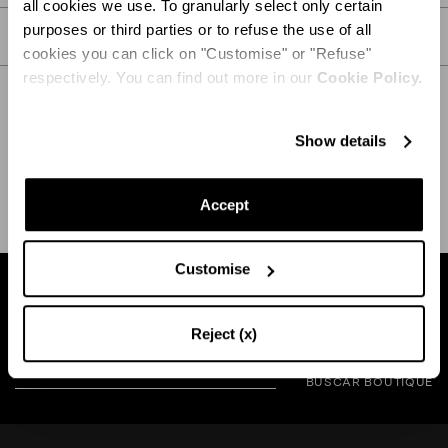
all cookies we use. To granularly select only certain
purposes or third parties or to refuse the use of all
CUIDADOS
cookies you can click on "Customise" or "Refuse"
respectively. You can find out more in our
Cookie Policy.
Show details
ENVÍO Y DEVOLUCIÓN
AYUDA
Accept
Customise
Busca una boutique cerca de usted
Reject (x)
BUSCAR BOUTIQUE