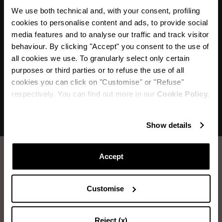
"No hay nada más sexy que unas elegantes
We use both technical and, with your consent, profiling
sandalias de tacón alto. Los Purist Pumps con
cookies to personalise content and ads, to provide social
media features and to analyse our traffic and track visitor
su refinada silueta femenina son pura
behaviour. By clicking "Accept" you consent to the use of
seducción en tus pies."
all cookies we use. To granularly select only certain
purposes or third parties or to refuse the use of all
cookies you can click on "Customise" or "Refuse"
respectively. You can find out more in our
Cookie Policy.
Show details
Accept
Cómo cuidar tus zapatos aquazzura.
Customise
CEPILLAR LA PIEL DE ANTE
Reject (x)