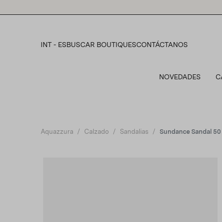
Please
note:
This
website
includes
INT - ES
BUSCAR BOUTIQUES
CONTÁCTANOS
an
accessibility
system.
NOVEDADES
C
Press
Control-
F11
to
adjust
the
Aquazzura
Calzado
Sandalias
Sundance Sandal 50
website
to
people
with
visual
disabilities
who
are
using
a