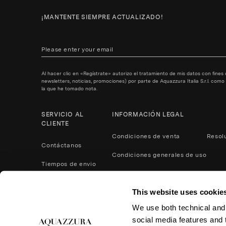
¡MANTENTE SIEMPRE ACTUALIZADO!
Al hacer clic en «Regístrate» autorizo el tratamiento de mis datos con fine
newsletters, noticias, promociones) por parte de Aquazzura Italia S.r.l. com
la que he tomado nota.
SERVICIO AL
INFORMACIÓN LEGAL
CLIENTE
Condiciones de venta
Resol
Contáctanos
Condiciones generales de uso
Tiempos de envio
Política de Privacidad
Métodos de pago
This website uses cookie
Cookies
Servicio postventa
We use both technical and,
Devoluciones y reembolsos
social media features and t
Cuidado del producto