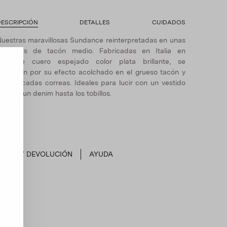
DESCRIPCIÓN
DETALLES
CUIDADOS
uestras maravillosas Sundance reinterpretadas en unas
sandalias de tacón medio. Fabricadas en Italia en
elegante cuero espejado color plata brillante, se
estacan por su efecto acolchado en el grueso tacón y
us delicadas correas. Ideales para lucir con un vestido
luido o un denim hasta los tobillos.
ENVÍO Y DEVOLUCIÓN
AYUDA