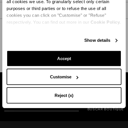
all cookies we use. To granularly select only certain
purposes or third parties or to refuse the use of all
CUIDADOS
cookies you can click on "Customise" or "Refuse"
respectively. You can find out more in our
Cookie Policy.
Show details
ENVÍO Y DEVOLUCIÓN
AYUDA
Accept
Customise
Busca una boutique cerca de usted
Reject (x)
BUSCAR BOUTIQUE