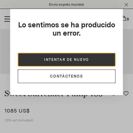
Please
Envío exprés mundial
note:
This
website
0
Lo sentimos se ha producido
includes
an
un error.
This is a carousel with auto-rotating slides. Activate any of t
accessibility
system.
INTENTAR DE NUEVO
CONTÁCTENOS
Sweet Surrender Pump 105
1085 US$
(0% vat included)