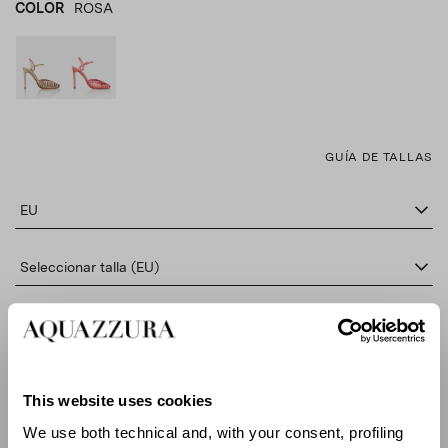
COLOR
ROSA
ORO
product_color_select_label
ROSA
GUÍA DE TALLAS
EU
Seleccionar talla (EU)
AÑADE AL CARRITO
This website uses cookies
BUSCAR EN BOUTIQUE
We use both technical and, with your consent, profiling