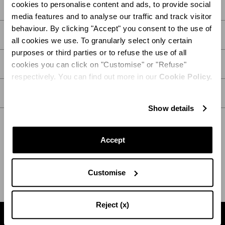
cookies to personalise content and ads, to provide social
media features and to analyse our traffic and track visitor
behaviour. By clicking "Accept" you consent to the use of
DESCRIPCIÓN
all cookies we use. To granularly select only certain
purposes or third parties or to refuse the use of all
DETALLES
cookies you can click on "Customise" or "Refuse"
respectively. You can find out more in our
Cookie Policy.
CUIDADOS
Show details
Accept
ENVÍO Y DEVOLUCIÓN
AYUDA
Customise
Reject (x)