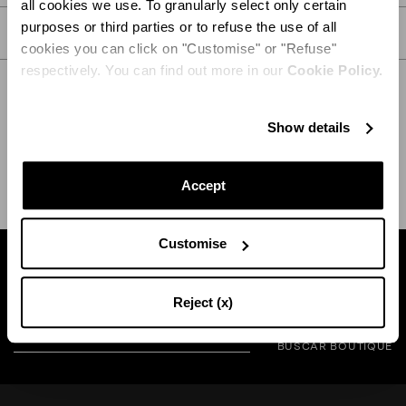
all cookies we use. To granularly select only certain
purposes or third parties or to refuse the use of all
CUIDADOS
cookies you can click on "Customise" or "Refuse"
respectively. You can find out more in our
Cookie Policy.
Show details
ENVÍO Y DEVOLUCIÓN
AYUDA
Accept
Customise
Busca una boutique cerca de usted
Reject (x)
BUSCAR BOUTIQUE