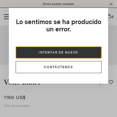
Please
Envío exprés mundial
note:
This
website
0
Lo sentimos se ha producido
includes
an
un error.
This is a carousel with auto-rotating slides. Activate any of t
accessibility
system.
INTENTAR DE NUEVO
CONTÁCTENOS
Voile Ballet
1160 US$
(0% vat included)