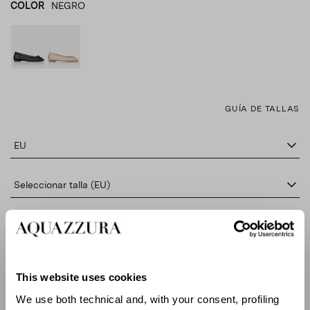
COLOR
NEGRO
NEGRO
product_color_select_label
ROSA
GUÍA DE TALLAS
EU
Seleccionar talla (EU)
AÑADE AL CARRITO
This website uses cookies
BUSCAR EN BOUTIQUE
We use both technical and, with your consent, profiling