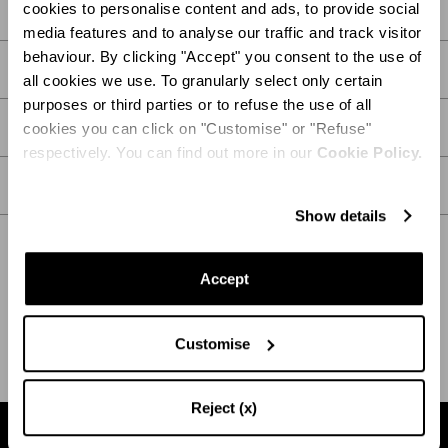
cookies to personalise content and ads, to provide social
media features and to analyse our traffic and track visitor
behaviour. By clicking "Accept" you consent to the use of
DESCRIPCIÓN
all cookies we use. To granularly select only certain
purposes or third parties or to refuse the use of all
DETALLES
cookies you can click on "Customise" or "Refuse"
respectively. You can find out more in our
Cookie Policy.
CUIDADOS
Show details
Accept
ENVÍO Y DEVOLUCIÓN
AYUDA
Customise
Reject (x)