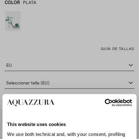
COLOR
PLATA
PLATA
product_color_select_label
GUÍA DE TALLAS
EU
Seleccionar talla (EU)
AÑADE AL CARRITO
This website uses cookies
BUSCAR EN BOUTIQUE
We use both technical and, with your consent, profiling