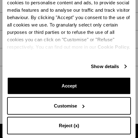
cookies to personalise content and ads, to provide social
media features and to analyse our traffic and track visitor
behaviour. By clicking "Accept" you consent to the use of
DESCRIPCIÓN
all cookies we use. To granularly select only certain
purposes or third parties or to refuse the use of all
DETALLES
cookies you can click on "Customise" or "Refuse"
respectively. You can find out more in our
Cookie Policy.
CUIDADOS
Show details
Accept
ENVÍO Y DEVOLUCIÓN
AYUDA
Customise
Reject (x)