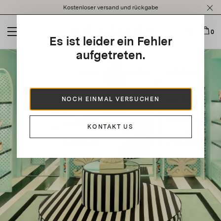
Please
Kostenloser versand und rückgabe
note:
This
website
0
Es ist leider ein Fehler
includes
an
aufgetreten.
accessibility
system.
NOCH EINMAL VERSUCHEN
KONTAKT US