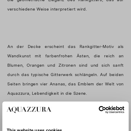
An der Decke erscheint das Rankgitter-Motiv als
Wandkunst mit farbenfrohen Ästen, die reich an
Blumen, Orangen und Zitronen sind und sich sanft
durch das typische Gitterwerk schlängeln. Auf beiden
Seiten bringen vier Ananas, das Emblem der Welt von
This website uses cookies
Das Gartenmotiv wird auch in den Aqua-farbenen