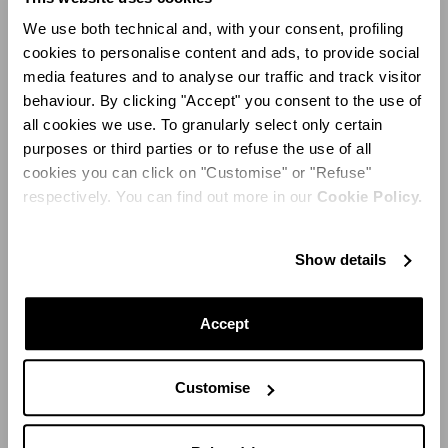
We use both technical and, with your consent, profiling
Präsentationsflächen aufgegriffen, die mit grünen
cookies to personalise content and ads, to provide social
Marmordetails und goldumrandeten Regalen versehen
media features and to analyse our traffic and track visitor
sind, welche einen warmen Glanz in die ansonsten helle
behaviour. By clicking "Accept" you consent to the use of
all cookies we use. To granularly select only certain
purposes or third parties or to refuse the use of all
cookies you can click on "Customise" or "Refuse"
respectively. You can find out more in our
Cookie Policy.
Im Kontrast dazu schaffen schwarze und weiße
Show details
Streifen einen auffälligen optischen Effekt auf den
Marmorböden und einem kreisförmigen Sitzbereich,
Accept
der als zentraler Blickpunkt dient. Er ist mit einer
erhöhten steinernen Urne in der Mitte geschmückt, in
Customise
der Formschnittpflanzen in verschiedenen