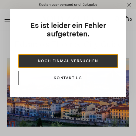
Please
Kostenloser versand und rückgabe
note:
This
website
0
Es ist leider ein Fehler
includes
an
aufgetreten.
accessibility
Edgardo's Florence City Guide
system.
NOCH EINMAL VERSUCHEN
KONTAKT US