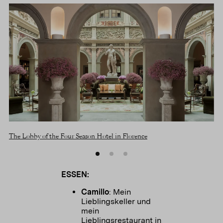
The Lobby of the Four Season Hotel in Florence
The
ESSEN:
Camillo
: Mein
Lieblingskeller und
mein
Lieblingsrestaurant in